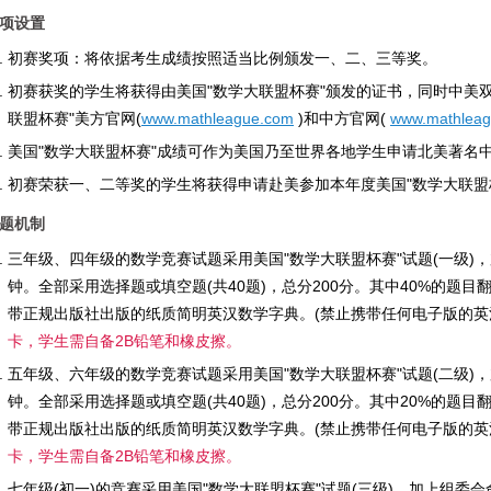
项设置
初赛奖项：将依据考生成绩按照适当比例颁发一、二、三等奖。
初赛获奖的学生将获得由美国"数学大联盟杯赛"颁发的证书，同时中美
联盟杯赛"美方官网(
www.mathleague.com
)和中方官网(
www.mathleag
美国"数学大联盟杯赛"成绩可作为美国乃至世界各地学生申请北美著名
初赛荣获一、二等奖的学生将获得申请赴美参加本年度美国"数学大联盟
题机制
三年级、四年级的数学竞赛试题采用美国"数学大联盟杯赛"试题(一级)
钟。全部采用选择题或填空题(共40题)，总分200分。其中40%的题
带正规出版社出版的纸质简明英汉数学字典。(禁止携带任何电子版的英
卡，学生需自备2B铅笔和橡皮擦。
五年级、六年级的数学竞赛试题采用美国"数学大联盟杯赛"试题(二级)
钟。全部采用选择题或填空题(共40题)，总分200分。其中20%的题
带正规出版社出版的纸质简明英汉数学字典。(禁止携带任何电子版的英
卡，学生需自备2B铅笔和橡皮擦。
七年级(初一)的竞赛采用美国"数学大联盟杯赛"试题(三级)，加上组委